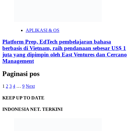
APLIKASI & OS
Platform Prep, EdTech pembelajaran bahasa
berbasis di Vietnam, raih pendanaan sebesar US$ 1
juta yang dipimpin oleh East Ventures dan Cercano
Management
Paginasi pos
1
2
3
4
…
9
Next
KEEP UP TO DATE
INDONESIA NET. TERKINI