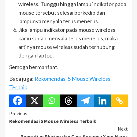
wireless. Tunggu hingga lampu indikator pada
mouse tersebut selesai berkedip dan
lampunya menyala terus menerus.
Jika lampu indikator pada mouse wireless
kamu sudah menyala terus menerus, maka
artinya mouse wireless sudah terhubung
dengan laptop.
Semoga bermanfaat.
Baca juga:
Rekomendasi 5 Mouse Wireless
Terbaik
Continue
Previous
Rekomendasi 5 Mouse Wireless Terbaik
Reading
Next
Pengetian Phising dan Cara Kerjanya Yang Harus