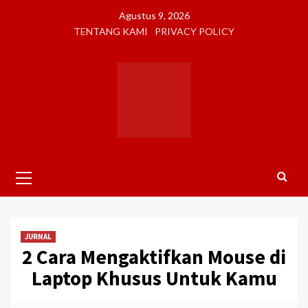
Skip
Agustus 9, 2026
to
TENTANG KAMI
PRIVACY POLICY
content
Primary
Menu
JURNAL
2 Cara Mengaktifkan Mouse di
Laptop Khusus Untuk Kamu