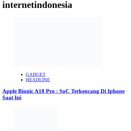
internetindonesia
GADGET
HEADLINE
Apple Bionic A18 Pro : SoC Terkencang Di Iphone
Saat Ini