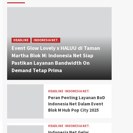
HEADLINE
INDONESIA NET.
Event Glow Lovely x HALUU di Taman
Martha Blok M: Indonesia Net Siap
Pastikan Layanan Bandwidth On
Demand Tetap Prima
HEADLINE
INDONESIA NET.
Peran Penting Layanan BoD
Indonesia Net Dalam Event
Blok M Hub Pop City 2025
HEADLINE
INDONESIA NET.
Indonesia Net Gelar