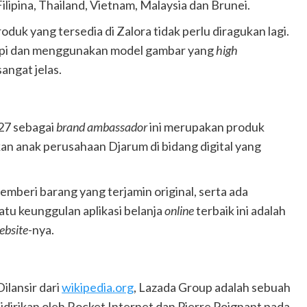
ilipina, Thailand, Vietnam, Malaysia dan Brunei.
oduk yang tersedia di Zalora tidak perlu diragukan lagi.
rapi dan menggunakan model gambar yang
high
angat jelas.
127 sebagai
brand ambassador
ini merupakan produk
an anak perusahaan Djarum di bidang digital yang
memberi barang yang terjamin original, serta ada
atu keunggulan aplikasi belanja
online
terbaik ini adalah
ebsite
-nya.
Dilansir dari
wikipedia.org
, Lazada Group adalah sebuah
irikan oleh Rocket Internet dan Pierre Poignant pada