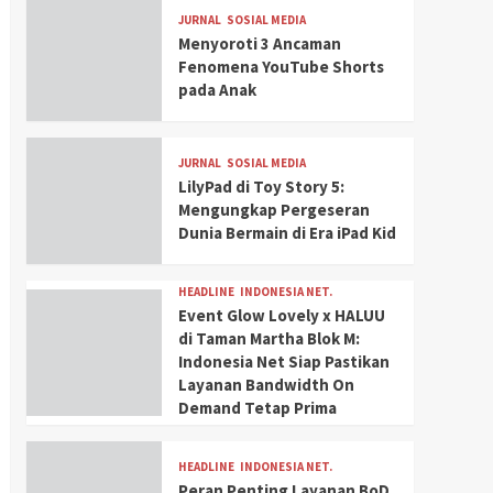
JURNAL
SOSIAL MEDIA
Menyoroti 3 Ancaman
Fenomena YouTube Shorts
pada Anak
JURNAL
SOSIAL MEDIA
LilyPad di Toy Story 5:
Mengungkap Pergeseran
Dunia Bermain di Era iPad Kid
HEADLINE
INDONESIA NET.
Event Glow Lovely x HALUU
di Taman Martha Blok M:
Indonesia Net Siap Pastikan
Layanan Bandwidth On
Demand Tetap Prima
HEADLINE
INDONESIA NET.
Peran Penting Layanan BoD