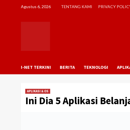
Skip
Agustus 6, 2026
TENTANG KAMI
PRIVACY POLIC
to
content
I-NET TERKINI
BERITA
TEKNOLOGI
APLIK
APLIKASI & OS
Ini Dia 5 Aplikasi Belan