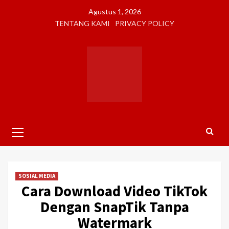
Skip
Agustus 1, 2026
to
TENTANG KAMI
PRIVACY POLICY
content
Primary
Menu
SOSIAL MEDIA
Cara Download Video TikTok
Dengan SnapTik Tanpa
Watermark