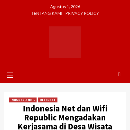
Skip
Agustus 1, 2026
to
TENTANG KAMI
PRIVACY POLICY
content
Primary
Menu
INDONESIA NET.
INTERNET
Indonesia Net dan Wifi
Republic Mengadakan
Kerjasama di Desa Wisata