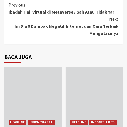
Continue
Previous
Ibadah Haji Virtual di Metaverse? Sah Atau Tidak Ya?
Reading
Next
Ini Dia 8 Dampak Negatif Internet dan Cara Terbaik
Mengatasinya
BACA JUGA
HEADLINE
INDONESIA NET.
HEADLINE
INDONESIA NET.