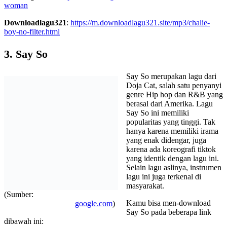
woman
Downloadlagu321
:
https://m.downloadlagu321.site/mp3/chalie-
boy-no-filter.html
3. Say So
Say So merupakan lagu dari
Doja Cat, salah satu penyanyi
genre Hip hop dan R&B yang
berasal dari Amerika. Lagu
Say So ini memiliki
popularitas yang tinggi. Tak
hanya karena memiliki irama
yang enak didengar, juga
karena ada koreografi tiktok
yang identik dengan lagu ini.
Selain lagu aslinya, instrumen
lagu ini juga terkenal di
masyarakat.
(Sumber:
Kamu bisa men-download
google.com
)
Say So pada beberapa link
dibawah ini: