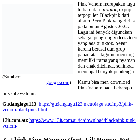
Pink Venom merupakan lagu
terbaru dari
girlgroup
kpop
terpopuler, Blackpink dari
album Born Pink yang dirilis
pada bulan Agustus 2022.
Lagu ini banyak digunakan
sebagai pengiring video-video
yang ada di tiktok. Selain
karena berasal dari grup
papan atas, lagu ini memang
memiliki irama yang nyaman
dan enak ditelinga, sehingga
mendapat banyak pendengar.
(Sumber:
Kamu bisa men-download
google.com
)
Pink Venom pada beberapa
link dibawah ini:
Gudanglagu123
:
https://gudanglagu123.metrolagu.site/mp3/pink-
venom-blackpink.html
13it.com.au
:
https://www.13it.com.au/id/download/blackpink-pink-
venom/
2. Thick Fine Woman (feat. Lil’ Ronny, Fat