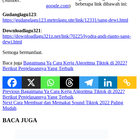
(Sumber:
beberapa link dibawah ini:
google.com
)
Gudanglagu123
:
https://gudanglagu123.metrolagu.site/link/12331/sang-dewi.html
Downloadlagu321
:
https://downloadlagu321z.net/link/70225/lyodra-andi-rianto-sang-
dewi.html
Semoga bermanfaat.
Baca juga
Bagaimana Ya Cara Kerja Algoritma Tiktok di 2022?
Berikut Penjelasannya Yang Terbaik
Continue
Previous
Bagaimana Ya Cara Kerja Algoritma Tiktok di 2022?
Berikut Penjelasannya Yang Terbaik
Reading
Next
Cara Membuat dan Memakai Sound Tiktok 2022 Paling
Mudah
BACA JUGA