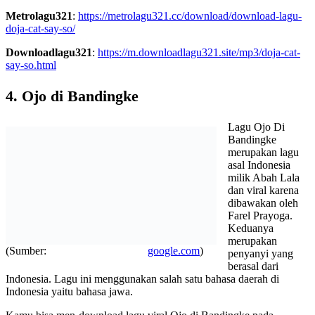
Metrolagu321
:
https://metrolagu321.cc/download/download-lagu-
doja-cat-say-so/
Downloadlagu321
:
https://m.downloadlagu321.site/mp3/doja-cat-
say-so.html
4. Ojo di Bandingke
Lagu Ojo Di
Bandingke
merupakan lagu
asal Indonesia
milik Abah Lala
dan viral karena
dibawakan oleh
Farel Prayoga.
Keduanya
merupakan
(Sumber:
google.com
)
penyanyi yang
berasal dari
Indonesia. Lagu ini menggunakan salah satu bahasa daerah di
Indonesia yaitu bahasa jawa.