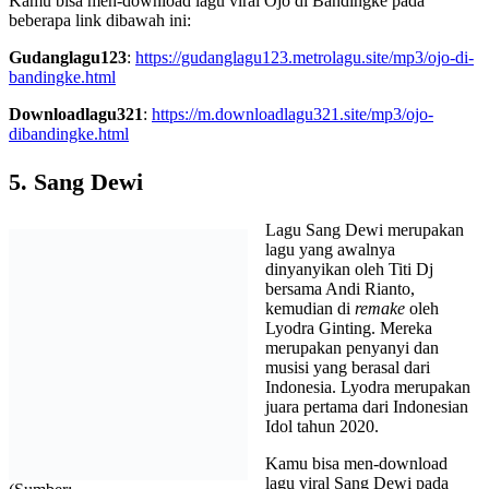
Kamu bisa men-download lagu viral Ojo di Bandingke pada
beberapa link dibawah ini:
Gudanglagu123
:
https://gudanglagu123.metrolagu.site/mp3/ojo-di-
bandingke.html
Downloadlagu321
:
https://m.downloadlagu321.site/mp3/ojo-
dibandingke.html
5. Sang Dewi
Lagu Sang Dewi merupakan
lagu yang awalnya
dinyanyikan oleh Titi Dj
bersama Andi Rianto,
kemudian di
remake
oleh
Lyodra Ginting. Mereka
merupakan penyanyi dan
musisi yang berasal dari
Indonesia. Lyodra merupakan
juara pertama dari Indonesian
Idol tahun 2020.
Kamu bisa men-download
lagu viral Sang Dewi pada