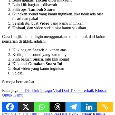
Buka aplikasi
Tiktok
diperangkatmu
Lalu klik bagian
+
dibawah
Pilih opsi
Tambah Suara
Gunakan sound yang kamu inginkan, jika tidak ada bisa
dicari dan pakai
Setelah itu, buat
Video
yang kamu inginkan
Upload
, dan video sudah bisa kamu saksikan
Cara lain jika kamu ingin menggunakan sound tiktok dari kolom
pencarian di tiktok, adalah:
Klik bagian
Search
di kanan atas
Ketik judul sound yang kamu inginkan
Pilih bagian
Suara
, lalu klik sound
Klik opsi
Gunakan Suara Ini
Buat video yang kamu inginkan
Selesai
Semoga bermanfaat.
Baca juga
Ini Dia Link 5 Lagu Viral Dari Tiktok Terbaik Khusus
Untuk Kamu!
Previous
Ini Dia Link 5 Lagu Viral Dari Tiktok Terbaik Khusus