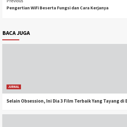
Previous
Continue
Pengertian WiFi Beserta Fungsi dan Cara Kerjanya
Reading
BACA JUGA
JURNAL
Selain Obsession, Ini Dia 3 Film Terbaik Yang Tayang d