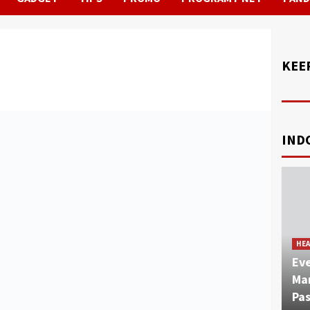
KEE
IND
HEA
Ev
Mar
Pa