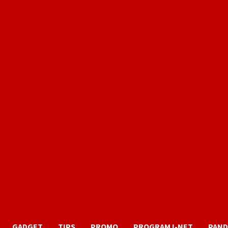
GADGET
TIPS
PROMO
PROGRAM I-NET
PAND