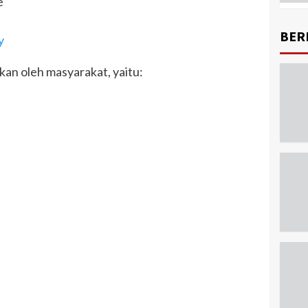
e
BER
y
akan oleh masyarakat, yaitu: