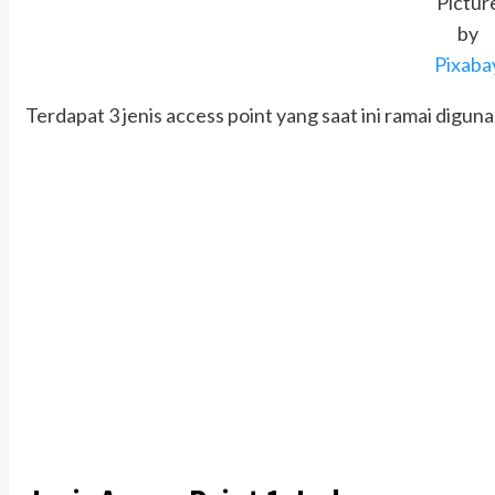
Pictur
by
Pixaba
Terdapat 3 jenis access point yang saat ini ramai digun