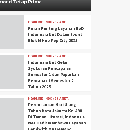
mand Tetap Prima
HEADLINE
INDONESIA NET.
Peran Penting Layanan BoD
Indonesia Net Dalam Event
Blok M Hub Pop City 2025
HEADLINE
INDONESIA NET.
Indonesia Net Gelar
Syukuran Pencapaian
Semester 1 dan Paparkan
Rencana di Semester 2
Tahun 2025
HEADLINE
INDONESIA NET.
Perencanaan Hari Ulang
Tahun Kota Jakarta Ke-498
Di Taman Literasi, Indonesia
Net Hadir Membawa Layanan
Bandwith On Demand