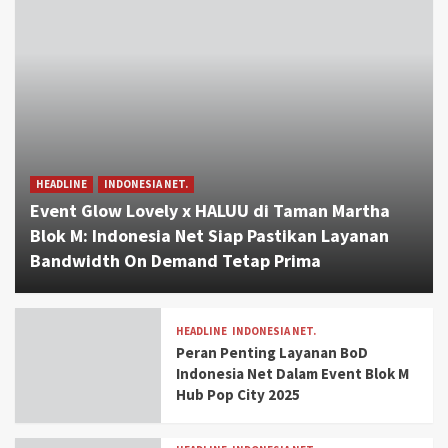
HEADLINE
INDONESIA NET.
Event Glow Lovely x HALUU di Taman Martha
Blok M: Indonesia Net Siap Pastikan Layanan
Bandwidth On Demand Tetap Prima
HEADLINE
INDONESIA NET.
Peran Penting Layanan BoD
Indonesia Net Dalam Event Blok M
Hub Pop City 2025