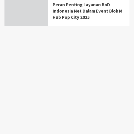
Peran Penting Layanan BoD
Indonesia Net Dalam Event Blok M
Hub Pop City 2025