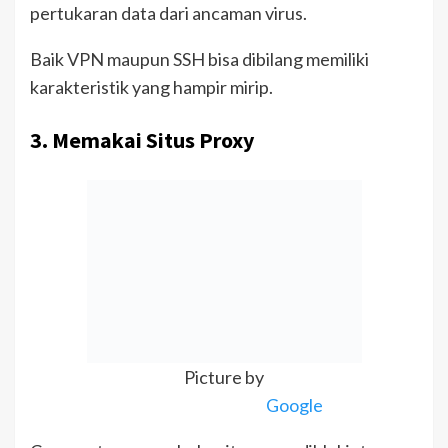
pertukaran data dari ancaman virus.
Baik VPN maupun SSH bisa dibilang memiliki
karakteristik yang hampir mirip.
3. Memakai Situs Proxy
Picture by
Google