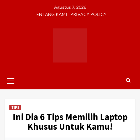
Skip
Agustus 7, 2026
to
TENTANG KAMI
PRIVACY POLICY
content
Primary
Menu
TIPS
Ini Dia 6 Tips Memilih Laptop
Khusus Untuk Kamu!