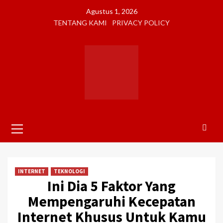
Skip
Agustus 1, 2026
to
TENTANG KAMI
PRIVACY POLICY
content
Primary
Menu
INTERNET
TEKNOLOGI
Ini Dia 5 Faktor Yang
Mempengaruhi Kecepatan
Internet Khusus Untuk Kamu