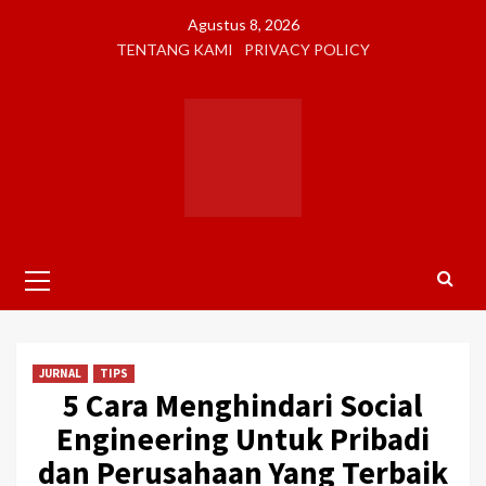
Skip
Agustus 8, 2026
to
TENTANG KAMI
PRIVACY POLICY
content
Primary
Menu
JURNAL
TIPS
5 Cara Menghindari Social
Engineering Untuk Pribadi
dan Perusahaan Yang Terbaik